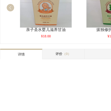
亲子圣水婴儿滋养甘油
拔独修
¥18.00
¥1
评价
（0）
详情