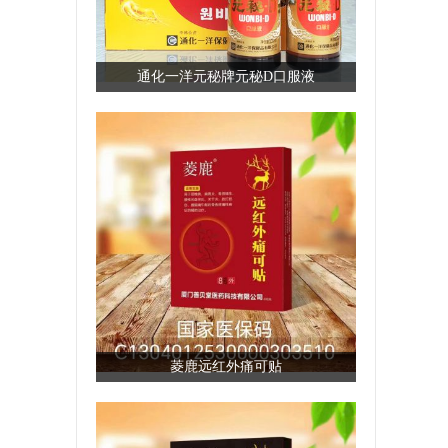
通化一洋元秘牌元秘D口服液
菱鹿远红外痛可贴