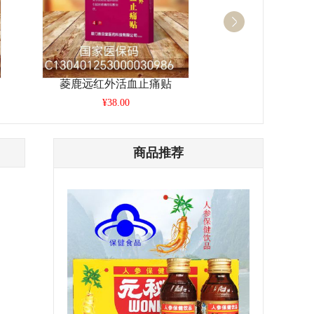
菱鹿远红外活血止痛贴
阿迈德人
¥38.00
¥36.0
商品推荐