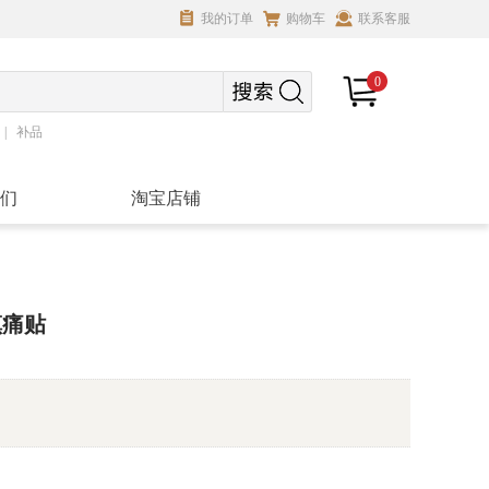
我的订单
购物车
联系客服
0
补品
们
淘宝店铺
镇痛贴