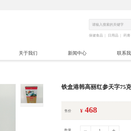
保健食品
日用品
药膏
关于我们
新闻中心
联系我
铁盒港韩高丽红参天字75
468
¥
售价
数量