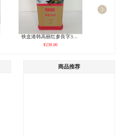
铁盒港韩高丽红参良字37.5克
¥238.00
¥788.
商品推荐