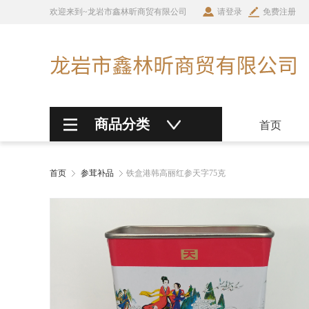
欢迎来到~龙岩市鑫林昕商贸有限公司
请登录
免费注册
商品分类
首页
首页
参茸补品
铁盒港韩高丽红参天字75克