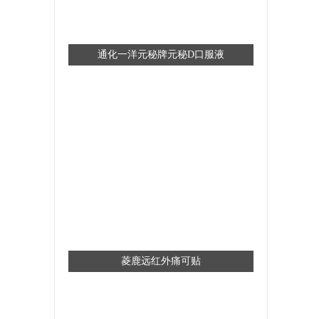
通化一洋元秘牌元秘D口服液
菱鹿远红外痛可贴