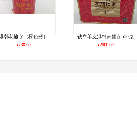
港韩花旗参（橙色瓶）
铁盒单支港韩高丽参500克
¥238.00
¥2600.00