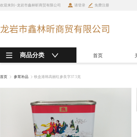
欢迎来到~龙岩市鑫林昕商贸有限公司
请登录
免费注册
商品分类
首页
首页
参茸补品
铁盒港韩高丽红参良字37.5克