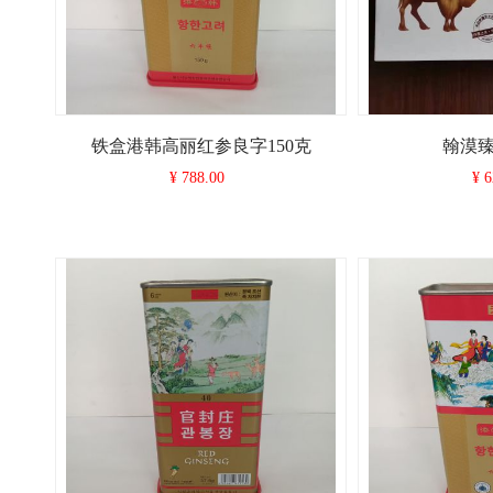
铁盒港韩高丽红参良字150克
翰漠
¥
788.00
¥
6